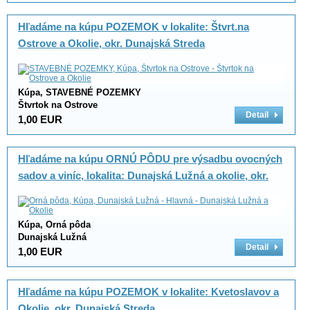
Hľadáme na kúpu POZEMOK v lokalite: Štvrt.na
Ostrove a Okolie, okr. Dunajská Streda
Kúpa, STAVEBNÉ POZEMKY
Štvrtok na Ostrove
Detail
1,00 EUR
Hľadáme na kúpu ORNÚ PÔDU pre výsadbu ovocných
sadov a viníc, lokalita: Dunajská Lužná a okolie, okr.
Senec
Kúpa, Orná pôda
Dunajská Lužná
Detail
1,00 EUR
Hľadáme na kúpu POZEMOK v lokalite: Kvetoslavov a
Okolie, okr. Dunajská Streda