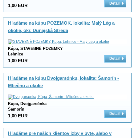
Detail
1,00 EUR
Hľadáme na kúpu POZEMOK, lokalita: Malý Lég a
okolie, okr. Dunajská Streda
Kúpa, STAVEBNÉ POZEMKY
Lehnice
Detail
1,00 EUR
Hľadáme na kúpu Dvojgarsónku, lokalita: Šamorín -
Mliečno a okolie
Kúpa, Dvojgarsónka
Šamorín
Detail
1,00 EUR
Hľadáme pre našich klientov izby v byte, alebo v