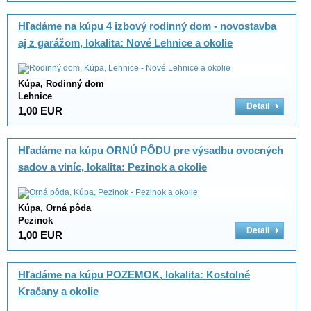
Hľadáme na kúpu 4 izbový rodinný dom - novostavba
aj z garážom, lokalita: Nové Lehnice a okolie
Kúpa, Rodinný dom
Lehnice
Detail
1,00 EUR
Hľadáme na kúpu ORNÚ PÔDU pre výsadbu ovocných
sadov a viníc, lokalita: Pezinok a okolie
Kúpa, Orná pôda
Pezinok
Detail
1,00 EUR
Hľadáme na kúpu POZEMOK, lokalita: Kostolné
Kračany a okolie