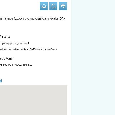
 na kúpu 4.izbový byt - novostavba, v lokalite: BA -
NÉ FOTO
mpletný právny servis !
ípadne stačí nám napísať SMS-ku a my sa Vám
cu s Vami !
03 892 008 - 0902 466 510
i