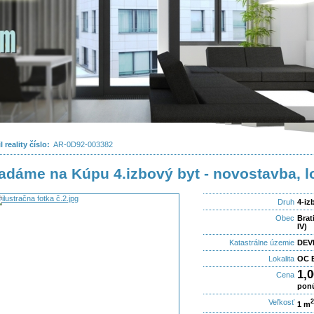
l reality číslo:
AR-0D92-003382
adáme na Kúpu 4.izbový byt - novostavba, lok
Druh
4-iz
Obec
Brat
IV)
Katastrálne územie
DEV
Lokalita
OC B
1,
Cena
pon
Veľkosť
1 m