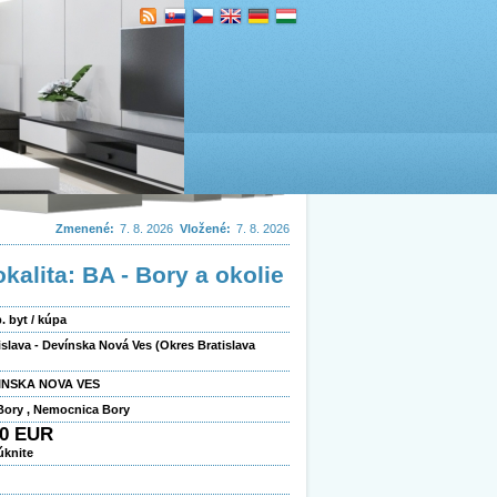
Zmenené:
7. 8. 2026
Vložené:
7. 8. 2026
alita: BA - Bory a okolie
b. byt / kúpa
islava - Devínska Nová Ves (Okres Bratislava
INSKA NOVA VES
ory , Nemocnica Bory
00 EUR
úknite
2