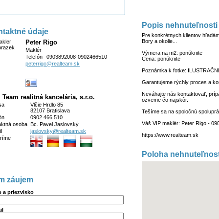
Popis nehnuteľnosti
taktné údaje
Pre konkrétnych klientov hľadáme
Bory a okolie...
Peter Rigo
Maklér
Výmera na m2: ponúknite
Telefón
0903892008-0902466510
Cena: ponúknite
peterrigo@realteam.sk
Poznámka k fotke: ILUSTRAČ
Garantujeme rýchly proces a ko
Neváhajte nás kontaktovať, pr
 Team realitná kancelária, s.r.o.
ozveme čo najskôr.
sa
Vlčie Hrdlo 85
82107 Bratislava
Tešíme sa na spoločnú spoluprá
ón
0902 466 510
Váš VIP maklér: Peter Rigo - 09
aktná osoba
Bc. Pavel Jaslovský
l
jaslovsky@realteam.sk
https://www.realteam.sk
ríme
Poloha nehnuteľnost
m záujem
 a priezvisko
il