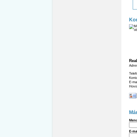
Kon
Real
Adre
Telef
Kont
E-mai
Hovo
Má
Meno
E-ma