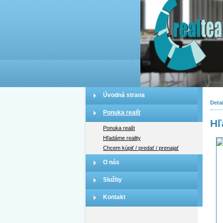
Úvodná strana
Detai
Ponuka realít
Hľ
Ponuka realít
Hľadáme reality
Chcem kúpiť / predať / prenajať
O nás
Služby
Kontakt